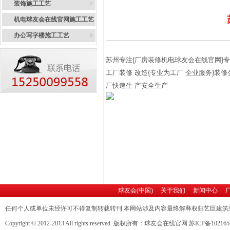
装饰施工工艺
机电球友会在线官网施工工艺
办公写字楼施工工艺
苏州专注{厂房装修机电球友会在线官网}
工厂装修 改造{专业为工厂 企业服务}装
厂快速生 产安全生产
球友会(中国)
关于我们
新闻中心
任何个人或单位未经许可不得复制转载转刊 本网站涉及内容最终解释权归艺臣建筑
Copyright © 2012-2013 All rights reserved. 版权所有：球友会在线官网
苏ICP备10216