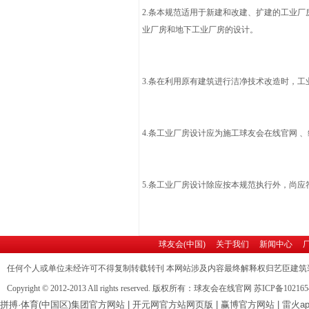
2.条本规范适用于新建和改建、扩建的工业厂
业厂房和地下工业厂房的设计。
3.条在利用原有建筑进行洁净技术改造时，
4.条工业厂房设计应为施工球友会在线官网 
5.条工业厂房设计除应按本规范执行外，尚
球友会(中国)
关于我们
新闻中心
任何个人或单位未经许可不得复制转载转刊 本网站涉及内容最终解释权归艺臣建筑
Copyright © 2012-2013 All rights reserved. 版权所有：球友会在线官网
苏ICP备10216
拼搏·体育(中国区)集团官方网站
|
开元网官方站网页版
|
赢博官方网站
|
雷火a