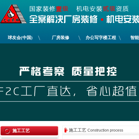
球友会(中国)
厂房装修
办公写字楼工程
智能
施工工艺
Construction process
施工工艺