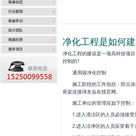
装修动态
行业新闻
装修常识
设计团队
净化工程是如何建
视频欣赏
服务项目
净化工程的建设是一项高科技项目
控制的?
通用级净化控制
施工阶段的工作包括：防尘涂料;
骨架连接球友会在线官网。
施工单位的管理应如下控制：
1.进入清洁区的人员必须接受第
2.进入洁净区的人员应穿着干净