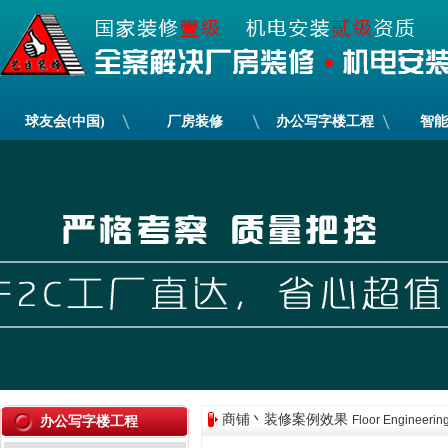
球友会(中国)
厂房装修
办公写字楼工程
智能
商铺丶装修案例效果
Floor Engineerin
办公写字楼工程