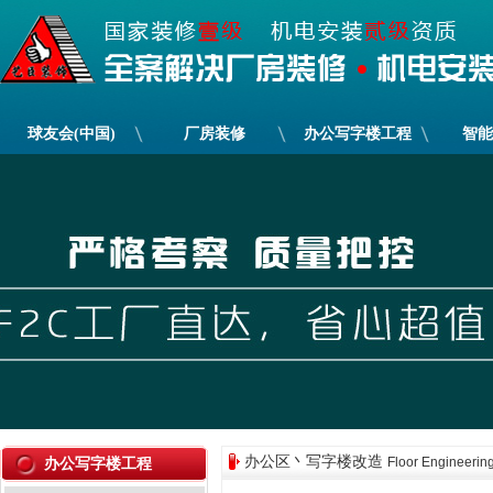
球友会(中国)
厂房装修
办公写字楼工程
智能
办公区丶写字楼改造
Floor Engineerin
办公写字楼工程