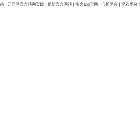
站
|
开元网官方站网页版
|
赢博官方网站
|
雷火app官网
|
心博平台
|
星彩平台
|