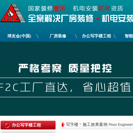
球友会(中国)
厂房装修
办公写字楼工程
智能
写字楼丶施工效果案例
Floor Engineer
办公写字楼工程