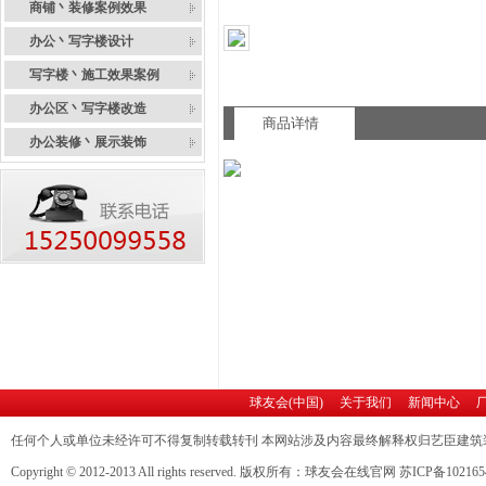
商铺丶装修案例效果
办公丶写字楼设计
写字楼丶施工效果案例
办公区丶写字楼改造
商品详情
办公装修丶展示装饰
球友会(中国)
关于我们
新闻中心
任何个人或单位未经许可不得复制转载转刊 本网站涉及内容最终解释权归艺臣建筑
Copyright © 2012-2013 All rights reserved. 版权所有：球友会在线官网
苏ICP备10216