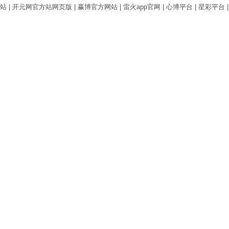
站
|
开元网官方站网页版
|
赢博官方网站
|
雷火app官网
|
心博平台
|
星彩平台
|