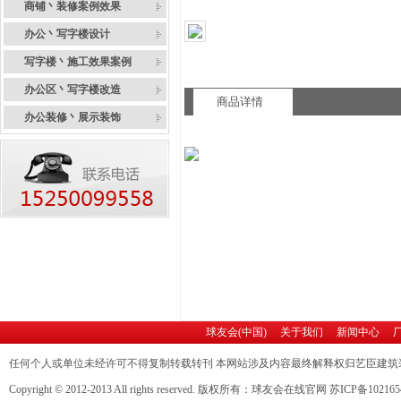
商铺丶装修案例效果
办公丶写字楼设计
写字楼丶施工效果案例
办公区丶写字楼改造
商品详情
办公装修丶展示装饰
球友会(中国)
关于我们
新闻中心
任何个人或单位未经许可不得复制转载转刊 本网站涉及内容最终解释权归艺臣建筑
Copyright © 2012-2013 All rights reserved. 版权所有：球友会在线官网
苏ICP备10216