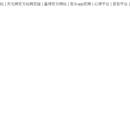
站
|
开元网官方站网页版
|
赢博官方网站
|
雷火app官网
|
心博平台
|
星彩平台
|