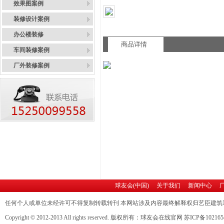
效果图案例
装修设计案例
办公楼装修
商品详情
车间装修案例
厂外装修案例
球友会(中国)
关于我们
新闻中心
任何个人或单位未经许可不得复制转载转刊 本网站涉及内容最终解释权归艺臣建筑
Copyright © 2012-2013 All rights reserved. 版权所有：球友会在线官网
苏ICP备10216