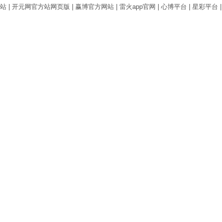
站
|
开元网官方站网页版
|
赢博官方网站
|
雷火app官网
|
心博平台
|
星彩平台
|