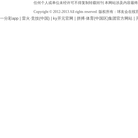
任何个人或单位未经许可不得复制转载转刊 本网站涉及内容最终
Copyright © 2012-2013 All rights reserved. 版权所有：球友会在
一分彩app
|
雷火·竞技(中国)
|
ky开元官网
|
拼搏·体育(中国区)集团官方网站
|